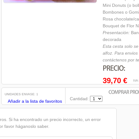
Mini Donuts (o boll
Bombones o Gomin
Rosa chocolate/c
Bouquet de Flor N
Presentación:
Ban
decorada
Esta cesta solo se
alfoz. Para envios
contáctenos por te
39,70 €
IVA in
UNIDADES ENVASE: 1
Cantidad:
Añadir a la lista de favoritos
os. Si ha encontrado un precio incorrecto, un error
or favor háganoslo saber.