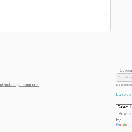
Subscrip
r@catering-isamar.com
al suscribir
Darse de 
Power
by
Tr